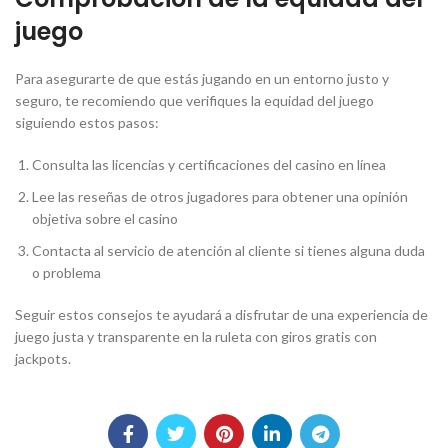
juego
Para asegurarte de que estás jugando en un entorno justo y
seguro, te recomiendo que verifiques la equidad del juego
siguiendo estos pasos:
Consulta las licencias y certificaciones del casino en línea
Lee las reseñas de otros jugadores para obtener una opinión
objetiva sobre el casino
Contacta al servicio de atención al cliente si tienes alguna duda
o problema
Seguir estos consejos te ayudará a disfrutar de una experiencia de
juego justa y transparente en la ruleta con giros gratis con
jackpots.