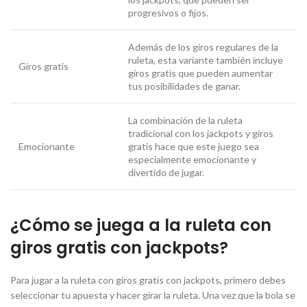
progresivos o fijos.
Además de los giros regulares de la
ruleta, esta variante también incluye
Giros gratis
giros gratis que pueden aumentar
tus posibilidades de ganar.
La combinación de la ruleta
tradicional con los jackpots y giros
Emocionante
gratis hace que este juego sea
especialmente emocionante y
divertido de jugar.
¿Cómo se juega a la ruleta con
giros gratis con jackpots?
Para jugar a la ruleta con giros gratis con jackpots, primero debes
seleccionar tu apuesta y hacer girar la ruleta. Una vez que la bola se