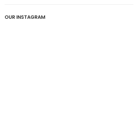
OUR INSTAGRAM