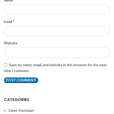
Name
*
Email
Website
Save my name, email, and website in this browser for the next
time I comment.
CATEGORIES
1xbet Azerbajan