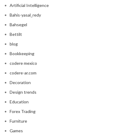
Artificial Intelligence
Bahis-yasal_redy
Bahsegel
Bettilt
blog
Bookkeeping
codere mexico
codere-ar.com
Decoration
Design trends
Education
Forex Trading
Furniture
Games