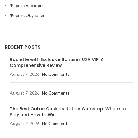
Форекс Брокеры
Форекс Обучение
RECENT POSTS
Roulette with Exclusive Bonuses USA VIP: A
Comprehensive Review
August 7, 2026
No Comments
August 7, 2026
No Comments
The Best Online Casinos Not on Gamstop: Where to
Play and How to Win
August 7, 2026
No Comments