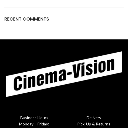
RECENT COMMENTS
Business Hours
Delivery
Monday – Friday:
Pick-Up & Returns