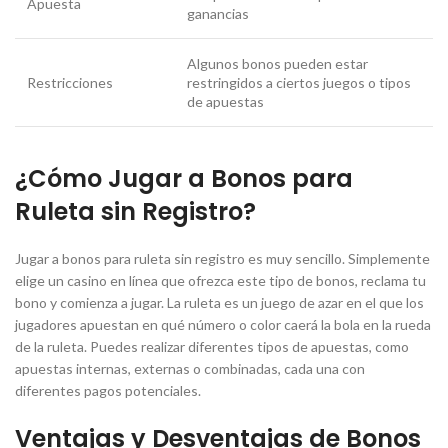
Apuesta
ganancias
Algunos bonos pueden estar
Restricciones
restringidos a ciertos juegos o tipos
de apuestas
¿Cómo Jugar a Bonos para
Ruleta sin Registro?
Jugar a bonos para ruleta sin registro es muy sencillo. Simplemente
elige un casino en línea que ofrezca este tipo de bonos, reclama tu
bono y comienza a jugar. La ruleta es un juego de azar en el que los
jugadores apuestan en qué número o color caerá la bola en la rueda
de la ruleta. Puedes realizar diferentes tipos de apuestas, como
apuestas internas, externas o combinadas, cada una con
diferentes pagos potenciales.
Ventajas y Desventajas de Bonos