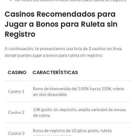
Casinos Recomendados para
Jugar a Bonos para Ruleta sin
Registro
A continuación, te presentamos una lista de 3 casinos en línea
donde puedes jugar a bonos para ruleta sin registro:
CASINO
CARACTERÍSTICAS
Bono de bienvenida del 100% hasta 200€, ruleta
Casino 1
en vivo disponible
10€ gratis sin depósito, amplia variedad de mesas
Casino 2
de ruleta
Bono de registro de 20 giros gratis, ruleta
Casino 3