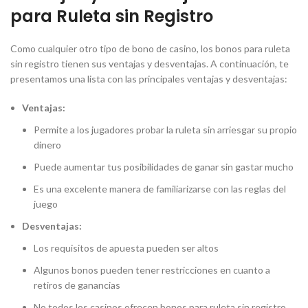
para Ruleta sin Registro
Como cualquier otro tipo de bono de casino, los bonos para ruleta
sin registro tienen sus ventajas y desventajas. A continuación, te
presentamos una lista con las principales ventajas y desventajas:
Ventajas:
Permite a los jugadores probar la ruleta sin arriesgar su propio
dinero
Puede aumentar tus posibilidades de ganar sin gastar mucho
Es una excelente manera de familiarizarse con las reglas del
juego
Desventajas:
Los requisitos de apuesta pueden ser altos
Algunos bonos pueden tener restricciones en cuanto a
retiros de ganancias
No todos los casinos ofrecen bonos para ruleta sin registro