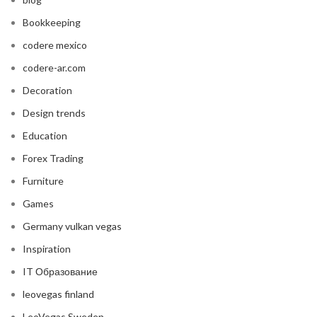
Bookkeeping
codere mexico
codere-ar.com
Decoration
Design trends
Education
Forex Trading
Furniture
Games
Germany vulkan vegas
Inspiration
IT Образование
leovegas finland
LeoVegas Sweden