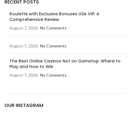
RECENT POSTS
Roulette with Exclusive Bonuses USA VIP: A
Comprehensive Review
August 7, 2026
No Comments
August 7, 2026
No Comments
The Best Online Casinos Not on Gamstop: Where to
Play and How to Win
August 7, 2026
No Comments
OUR INSTAGRAM