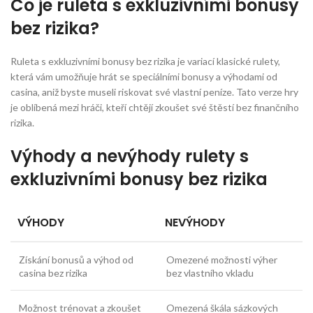
Co je ruleta s exkluzivními bonusy
bez rizika?
Ruleta s exkluzivními bonusy bez rizika je variací klasické rulety,
která vám umožňuje hrát se speciálními bonusy a výhodami od
casina, aniž byste museli riskovat své vlastní peníze. Tato verze hry
je oblíbená mezi hráči, kteří chtějí zkoušet své štěstí bez finančního
rizika.
Výhody a nevýhody rulety s
exkluzivními bonusy bez rizika
VÝHODY
NEVÝHODY
Získání bonusů a výhod od
Omezené možnosti výher
casina bez rizika
bez vlastního vkladu
Možnost trénovat a zkoušet
Omezená škála sázkových