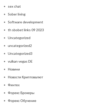
sex chat
Sober living
Software development
th sbobet links 09 2023
Uncategorized
uncategorized2
Uncategorized3
vulkan vegas DE
Новини
Новости Криптовалют
Финтех
Форекс Брокеры
Форекс Обучение