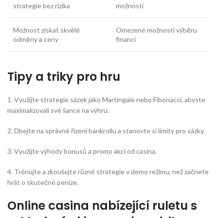
strategie bez rizika
možností
Možnost získat skvělé
Omezené možnosti výběru
odměny a ceny
financí
Tipy a triky pro hru
1. Využijte strategie sázek jako Martingale nebo Fibonacci, abyste
maximalizovali své šance na výhru.
2. Dbejte na správné řízení bankrollu a stanovte si limity pro sázky.
3. Využijte výhody bonusů a promo akcí od casina.
4. Trénujte a zkoušejte různé strategie v demo režimu, než začnete
hrát o skutečné peníze.
Online casina nabízející ruletu s