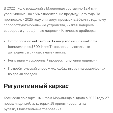
В 2022 число вращений в Мэриленде составило 12,4 млн,
увеличившись на 45% относительно предыдущего года.По
прогнозам, к 2025 году они могут превысить 20 млн в год, чему
способствуют мобильные устройства, низкая задержка
серверов и упрощённые лицензии.Ключевые драйверы:
Promotions on
online roulette maryland
include welcome
bonuses up to $500:
here
.Технологии – локальные
дата‑центры снижают латентность.
Регуляция – ускоренный процесс получения лицензии.
Потребительский спрос – молодёжь играет на смартфонах
во время поездок.
Регулятивный каркас
Комиссия по азартным играм Мэрилинда выдала в 2022 году 27
новых лицензий, из которых 18 ориентированы на
рулетку.Обязательные требования: