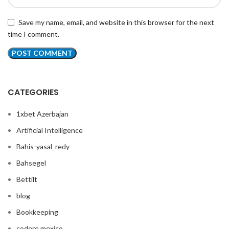
Save my name, email, and website in this browser for the next
time I comment.
CATEGORIES
1xbet Azerbajan
Artificial Intelligence
Bahis-yasal_redy
Bahsegel
Bettilt
blog
Bookkeeping
codere mexico