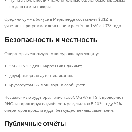
Пункты лояльности – накопительные баллы, обмениваемые
на деньги или товары.
Средняя сумма бонуса в Мэриленде составляет $312, а
участие в программах лояльности растёт на 15% с 2023 года.
Безопасность и честность
Операторы используют многоуровневую защиту:
SSL/TLS 1.3 для шифрования данных;
двухфакторная аутентификация;
круглосуточный мониторинг сообществ.
Независимые аудиторы, такие как eCOGRA и TST, проверяют
RNG‑ы, гарантируя случайность результатов.В 2024 году 92%
операторов прошли аудит без существенных замечаний.
Публичные отчёты