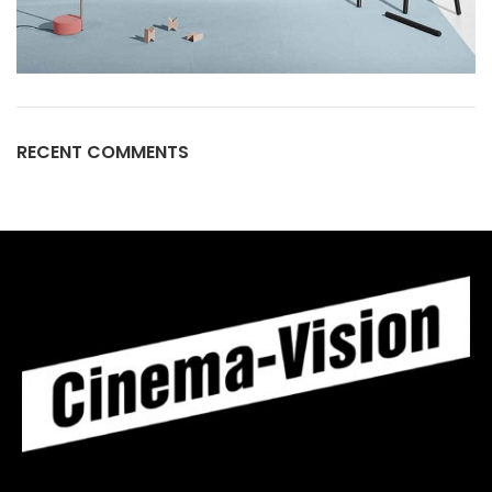
RECENT COMMENTS