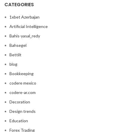
CATEGORIES
1xbet Azerbajan
Artificial Intelligence
Bahis-yasal_redy
Bahsegel
Bettilt
blog
Bookkeeping
codere mexico
codere-ar.com
Decoration
Design trends
Education
Forex Trading