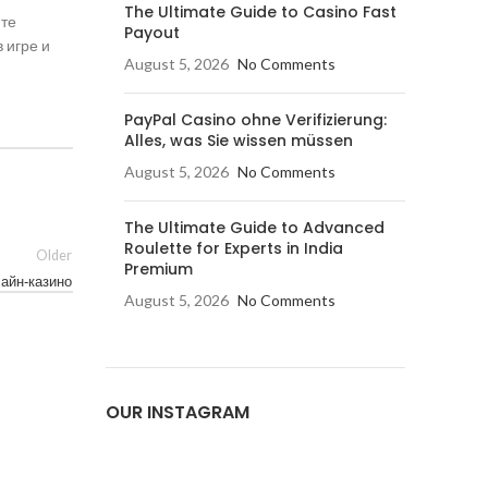
The Ultimate Guide to Casino Fast
йте
Payout
 игре и
August 5, 2026
No Comments
PayPal Casino ohne Verifizierung:
Alles, was Sie wissen müssen
August 5, 2026
No Comments
The Ultimate Guide to Advanced
Roulette for Experts in India
Older
Premium
лайн‑казино
August 5, 2026
No Comments
OUR INSTAGRAM