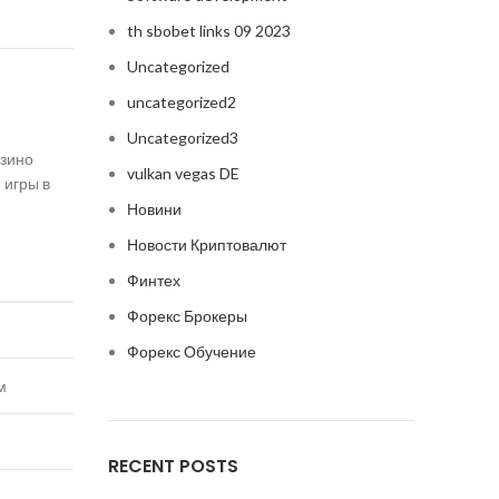
th sbobet links 09 2023
Uncategorized
uncategorized2
Uncategorized3
азино
vulkan vegas DE
 игры в
Новини
Новости Криптовалют
Финтех
Форекс Брокеры
Форекс Обучение
м
RECENT POSTS