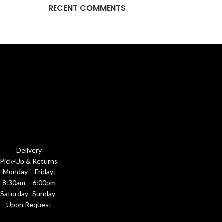
RECENT COMMENTS
Delivery
Pick-Up & Returns
Monday – Friday:
8:30am – 6:00pm
Saturday- Sunday:
Upon Request