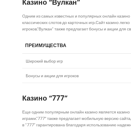
Казино “Вулкан”
Одним из самых известных и популярных онлайн казино я
классических слотов до карточных игр.Сайт казино легко
игроков.”Вулкан” также предлагает бонусы и акции для с
ПРЕИМУЩЕСТВА
Широкий выбор игр
Бонусы и акции для игроков
Казино “777”
Еще одним популярным онлайн казино является казино 
играми.”777″ также предлагает мобильную версию сайта,
в “777” гарантирована благодаря использованию надеж