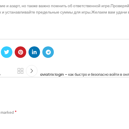
ие и азарт, но также важно помнить об ответственной игре.Проверя
х и устанавливайте предельные суммы для игры.Желаем вам удачи в
e
aviatrix login – как быстро и безопасно войти в он
*
e marked