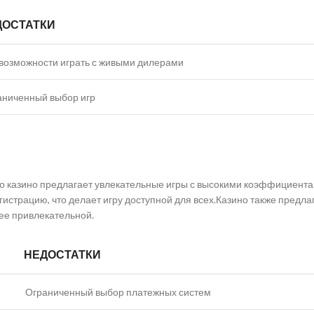
ДОСТАТКИ
 возможности играть с живыми дилерами
аниченный выбор игр
то казино предлагает увлекательные игры с высокими коэффициент
истрацию, что делает игру доступной для всех.Казино также предла
лее привлекательной.
НЕДОСТАТКИ
Ограниченный выбор платежных систем