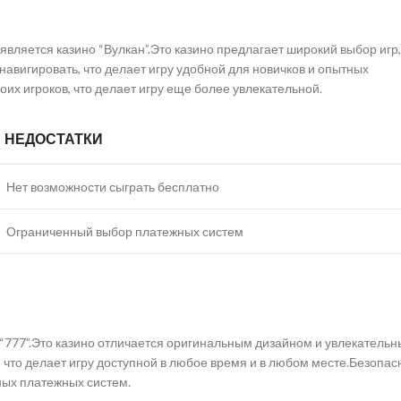
вляется казино “Вулкан”.Это казино предлагает широкий выбор игр,
 навигировать, что делает игру удобной для новичков и опытных
воих игроков, что делает игру еще более увлекательной.
НЕДОСТАТКИ
Нет возможности сыграть бесплатно
Ограниченный выбор платежных систем
“777”.Это казино отличается оригинальным дизайном и увлекатель
 что делает игру доступной в любое время и в любом месте.Безопас
ных платежных систем.