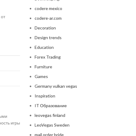
codere mexico
 от
codere-ar.com
Decoration
Design trends
Education
Forex Trading
Furniture
Games
Germany vulkan vegas
Inspiration
IT Образование
leovegas finland
ными
ность игры
LeoVegas Sweden
mail order bride