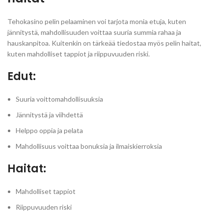
Tehokasino pelin pelaaminen voi tarjota monia etuja, kuten
jännitystä, mahdollisuuden voittaa suuria summia rahaa ja
hauskanpitoa. Kuitenkin on tärkeää tiedostaa myös pelin haitat,
kuten mahdolliset tappiot ja riippuvuuden riski.
Edut:
Suuria voittomahdollisuuksia
Jännitystä ja viihdettä
Helppo oppia ja pelata
Mahdollisuus voittaa bonuksia ja ilmaiskierroksia
Haitat:
Mahdolliset tappiot
Riippuvuuden riski