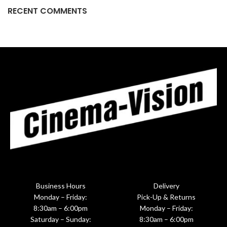
RECENT COMMENTS
Business Hours
Delivery
Monday – Friday:
Pick-Up & Returns
8:30am – 6:00pm
Monday – Friday:
Saturday – Sunday:
8:30am – 6:00pm