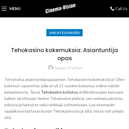
Call Us
MENU
UNCATEGORIZED
Tehokasino kokemuksia: Asiantuntija
opas
Soumo Pratihar
Tervetuloa asiantuntijaoppaaseen Tehokasino kokemuksista! Olen
kokenut copywriter, jolla on yli 15 vuoden kokemus online ruletin
pelaamisesta. Tässä
Tehokasino kotiutus
artikkelissa jaan kanssasi
kaiken tarvittavan tiedon Tehokasino pelistä, sen ominaisuuksista,
eduista ja haitoista sekä vinkkejä voittamiseen.
Lue eteenpäin
saadaksesi kattavan kuvan Tehokasinosta ja siitä, missä voit pelata
sitä.