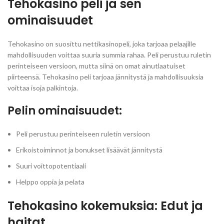
Tehokasino peli ja sen
ominaisuudet
Tehokasino on suosittu nettikasinopeli, joka tarjoaa pelaajille
mahdollisuuden voittaa suuria summia rahaa. Peli perustuu ruletin
perinteiseen versioon, mutta siinä on omat ainutlaatuiset
piirteensä. Tehokasino peli tarjoaa jännitystä ja mahdollisuuksia
voittaa isoja palkintoja.
Pelin ominaisuudet:
Peli perustuu perinteiseen ruletin versioon
Erikoistoiminnot ja bonukset lisäävät jännitystä
Suuri voittopotentiaali
Helppo oppia ja pelata
Tehokasino kokemuksia: Edut ja
haitat