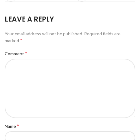
LEAVE A REPLY
Your email address will not be published.
Required fields are
*
marked
*
Comment
*
Name