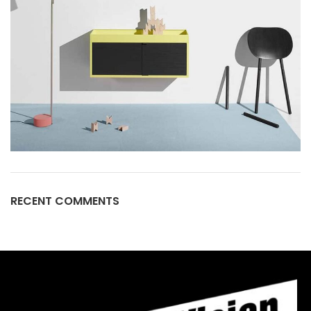
RECENT COMMENTS