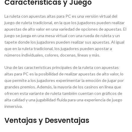
Características y Juego
La ruleta con apuestas altas para PC es una versión virtual del
juego de ruleta tradicional, en la que los jugadores pueden realizar
apuestas de alto valor en una variedad de opciones de apuestas. El
juego se juega en una mesa virtual con una rueda de ruleta y un
tapete donde los jugadores pueden realizar sus apuestas. Al igual
que en la ruleta tradicional, los jugadores pueden apostar a
números individuales, colores, docenas, líneas y más.
Una de las características principales de la ruleta con apuestas
altas para PC es la posibilidad de realizar apuestas de alto valor, lo
que permite a los jugadores experimentar la emoción de jugar por
grandes premios. Además, la mayoría de los casinos en línea que
ofrecen esta variante de ruleta también cuentan con gráficos de
alta calidad y una jugabilidad fluida para una experiencia de juego
inmersiva.
Ventajas y Desventajas