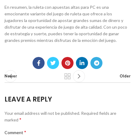
En resumen, la ruleta con apuestas altas para PC es una
emocionante variante del juego de ruleta que ofrece a los
jugadores la oportunidad de apostar grandes sumas de dinero y
disfrutar de una experiencia de juego de alta calidad. Con un poco
de estrategia y suerte, puedes tener la oportunidad de ganar
grandes premios mientras disfrutas de la emoción del juego.
Newer
Older
LEAVE A REPLY
Your email address will not be published.
Required fields are
*
marked
*
Comment