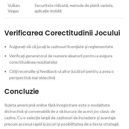
Vulkan
Securitate ridicată, metode de plată variate,
Vegas
aplicație mobilă
Verificarea Corectitudinii Jocului
Asigurați-vă că jucați la cazinouri licențiate și reglementate
Verificați generatorul de numere aleatorii pentru a asigura
corectitudinea rezultatelor
Citiți recenziile și feedback-ul altor jucători pentru a avea o
perspectivă mai obiectivă
Concluzie
Ruleta americană online fără înregistrare este o modalitate
distractivă și convenabilă de a vă bucura de acest joc clasic de
cazino. Cu o selecție largă de cazinouri de încredere și avantaje
precum accesul rapid la jocuri și posibilitatea de a testa strategii,