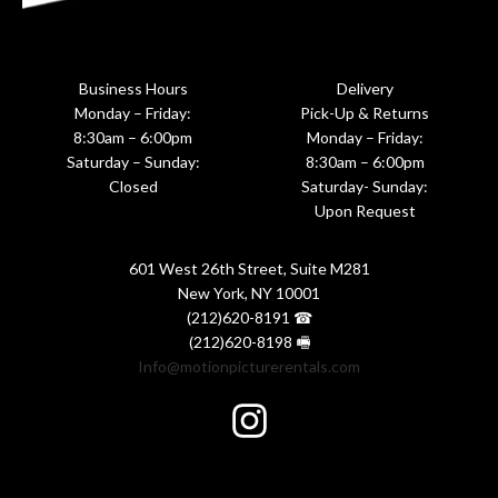
Business Hours
Delivery
Monday – Friday:
Pick-Up & Returns
8:30am – 6:00pm
Monday – Friday:
Saturday – Sunday:
8:30am – 6:00pm
Closed
Saturday- Sunday:
Upon Request
601 West 26th Street, Suite M281
New York, NY 10001
(212)620-8191 ☎
(212)620-8198 🖷
Info@motionpicturerentals.com