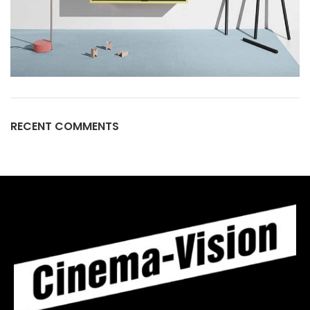
RECENT COMMENTS