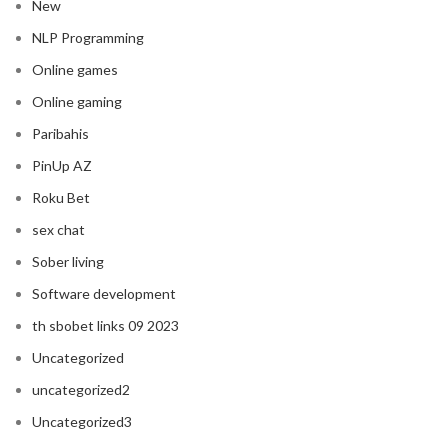
New
NLP Programming
Online games
Online gaming
Paribahis
PinUp AZ
Roku Bet
sex chat
Sober living
Software development
th sbobet links 09 2023
Uncategorized
uncategorized2
Uncategorized3