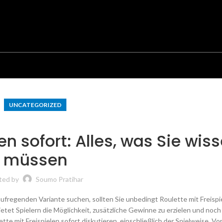
UNCATEGORIZED
en sofort: Alles, was Sie wis
müssen
ted by
Soumo Pratihar
ufregenden Variante suchen, sollten Sie unbedingt Roulette mit Freispi
ietet Spielern die Möglichkeit, zusätzliche Gewinne zu erzielen und noc
ette mit Freispielen
sofort diskutieren, einschließlich der Spielweise, Vo