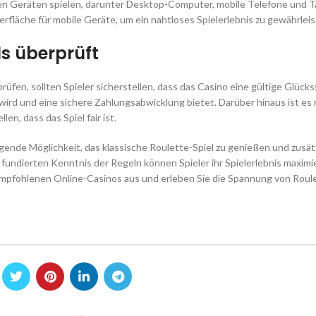
nen Geräten spielen, darunter Desktop-Computer, mobile Telefone und Ta
fläche für mobile Geräte, um ein nahtloses Spielerlebnis zu gewährleis
ls überprüft
rüfen, sollten Spieler sicherstellen, dass das Casino eine gültige Glückss
ird und eine sichere Zahlungsabwicklung bietet. Darüber hinaus ist es 
n, dass das Spiel fair ist.
egende Möglichkeit, das klassische Roulette-Spiel zu genießen und zusät
r fundierten Kenntnis der Regeln können Spieler ihr Spielerlebnis maxim
r empfohlenen Online-Casinos aus und erleben Sie die Spannung von Roul