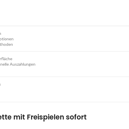
n
motionen
ethoden
rfläche
nelle Auszahlungen
s
tte mit Freispielen sofort