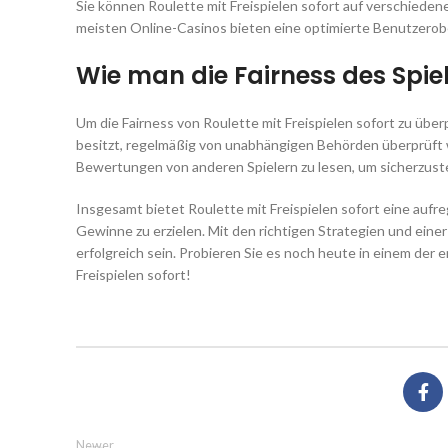
Sie können Roulette mit Freispielen sofort auf verschiede
meisten Online-Casinos bieten eine optimierte Benutzerober
Wie man die Fairness des Spie
Um die Fairness von Roulette mit Freispielen sofort zu überp
besitzt, regelmäßig von unabhängigen Behörden überprüft w
Bewertungen von anderen Spielern zu lesen, um sicherzustelle
Insgesamt bietet Roulette mit Freispielen sofort eine aufr
Gewinne zu erzielen. Mit den richtigen Strategien und eine
erfolgreich sein. Probieren Sie es noch heute in einem de
Freispielen sofort!
Newer