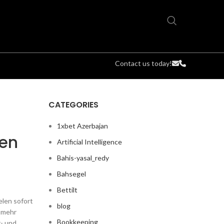
Contact us today!
CATEGORIES
1xbet Azerbajan
sen
Artificial Intelligence
Bahis-yasal_redy
Bahsegel
Bettilt
elen sofort
blog
h mehr
Bookkeeping
r- und