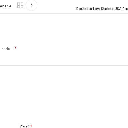
hensive
Roulette Low Stakes USA Fa
*
e marked
*
Email