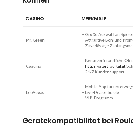
können
CASINO
MERKMALE
– Große Auswahl an Spiele
Mr. Green
– Attraktive Boni und Pro
– Zuverlässige Zahlungsm
– Benutzerfreundliche Obe
Casumo
–
https://start-portal.at
Sch
– 24/7 Kundensupport
– Mobile App für unterweg
LeoVegas
– Live-Dealer-Spiele
– VIP-Programm
Gerätekompatibilität bei Roule