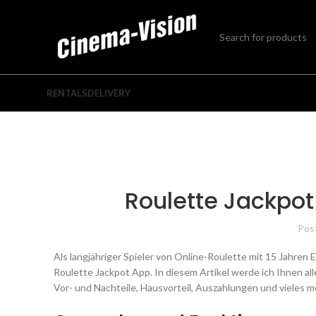
RENTALS
DELIVERY
Roulette Jackpot 
Pos
Als langjähriger Spieler von Online-Roulette mit 15 Jahren 
Roulette Jackpot App. In diesem Artikel werde ich Ihnen al
Vor- und Nachteile, Hausvorteil, Auszahlungen und vieles m