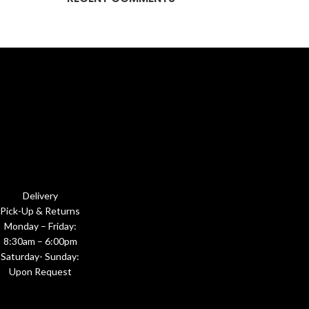
Delivery
Pick-Up & Returns
Monday – Friday:
8:30am – 6:00pm
Saturday- Sunday:
Upon Request