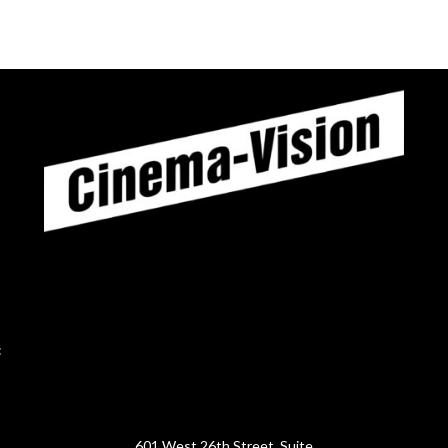
:
601 West 26th Street, Suite