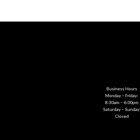
Business Hours
Monday – Friday:
8:30am – 6:00pm
Saturday – Sunday
Closed