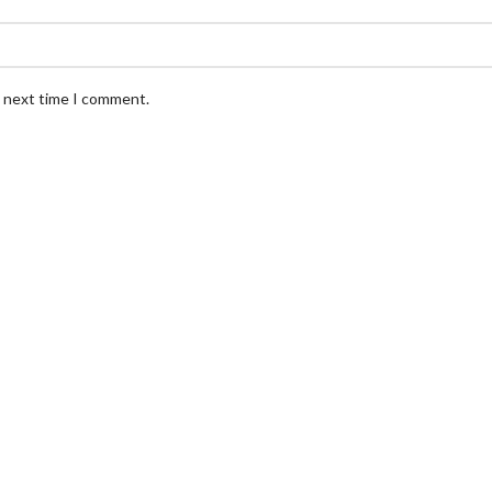
e next time I comment.