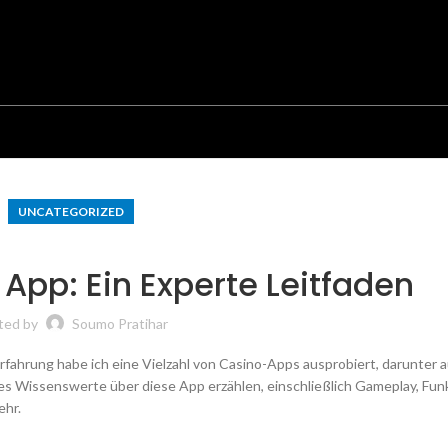
UNCATEGORIZED
App: Ein Experte Leitfaden
ted by
Soumo Pratihar
Erfahrung habe ich eine Vielzahl von Casino-Apps ausprobiert, darunter 
les Wissenswerte über diese App erzählen, einschließlich Gameplay, Fun
ehr.