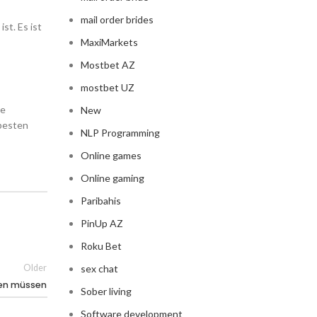
mail order brides
st. Es ist
MaxiMarkets
Mostbet AZ
mostbet UZ
ne
New
 besten
NLP Programming
Online games
Online gaming
Paribahis
PinUp AZ
Roku Bet
Older
sex chat
ssen müssen
Sober living
Software development