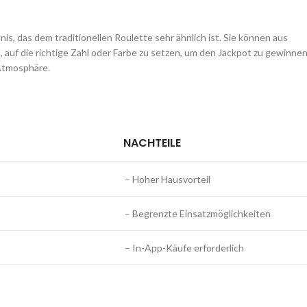
is, das dem traditionellen Roulette sehr ähnlich ist. Sie können aus
auf die richtige Zahl oder Farbe zu setzen, um den Jackpot zu gewinnen
-Atmosphäre.
NACHTEILE
– Hoher Hausvorteil
– Begrenzte Einsatzmöglichkeiten
– In-App-Käufe erforderlich