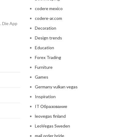
codere mexico
codere-ar.com
. Die App
Decoration
Design trends
Education
Forex Trading
Furniture
Games
Germany vulkan vegas
Inspiration
IT Образование
leovegas finland
LeoVegas Sweden
mail order bride