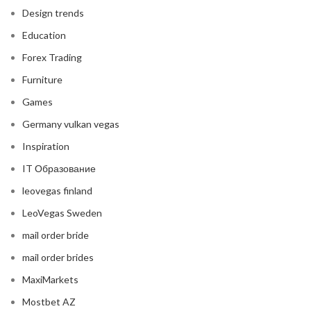
Design trends
Education
Forex Trading
Furniture
Games
Germany vulkan vegas
Inspiration
IT Образование
leovegas finland
LeoVegas Sweden
mail order bride
mail order brides
MaxiMarkets
Mostbet AZ