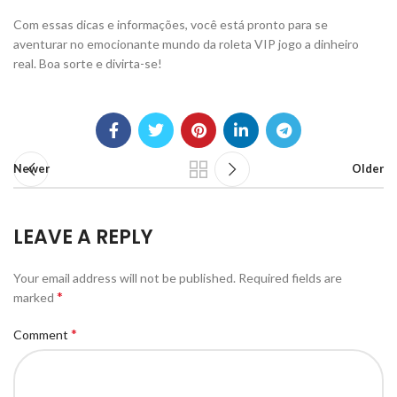
Com essas dicas e informações, você está pronto para se
aventurar no emocionante mundo da roleta VIP jogo a dinheiro
real. Boa sorte e divirta-se!
Newer
Older
LEAVE A REPLY
Your email address will not be published.
Required fields are
*
marked
*
Comment