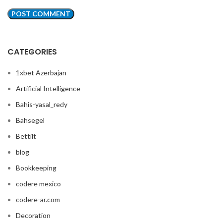
CATEGORIES
1xbet Azerbajan
Artificial Intelligence
Bahis-yasal_redy
Bahsegel
Bettilt
blog
Bookkeeping
codere mexico
codere-ar.com
Decoration