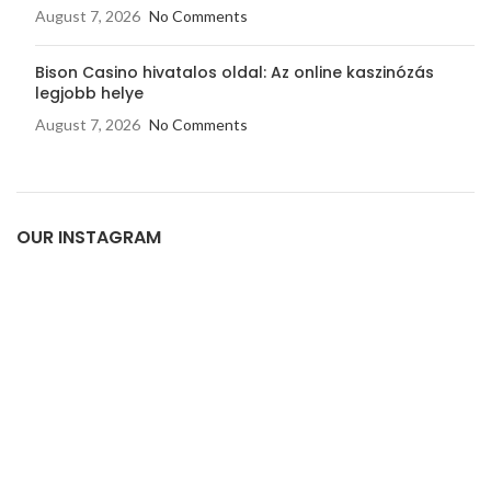
August 7, 2026
No Comments
Bison Casino hivatalos oldal: Az online kaszinózás
legjobb helye
August 7, 2026
No Comments
OUR INSTAGRAM