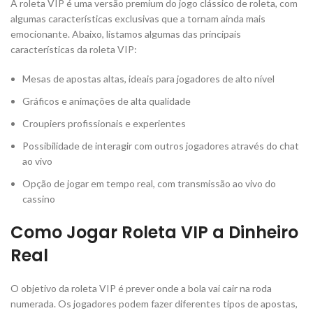
A roleta VIP é uma versão premium do jogo clássico de roleta, com
algumas características exclusivas que a tornam ainda mais
emocionante. Abaixo, listamos algumas das principais
características da roleta VIP:
Mesas de apostas altas, ideais para jogadores de alto nível
Gráficos e animações de alta qualidade
Croupiers profissionais e experientes
Possibilidade de interagir com outros jogadores através do chat
ao vivo
Opção de jogar em tempo real, com transmissão ao vivo do
cassino
Como Jogar Roleta VIP a Dinheiro
Real
O objetivo da roleta VIP é prever onde a bola vai cair na roda
numerada. Os jogadores podem fazer diferentes tipos de apostas,