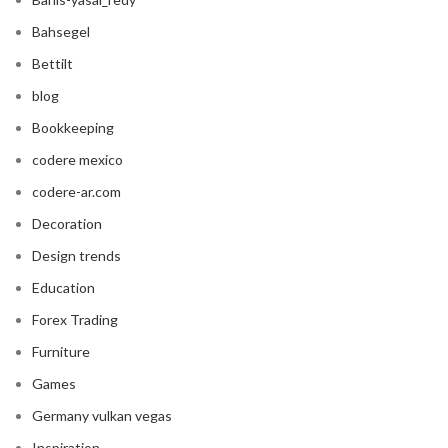
Bahsegel
Bettilt
blog
Bookkeeping
codere mexico
codere-ar.com
Decoration
Design trends
Education
Forex Trading
Furniture
Games
Germany vulkan vegas
Inspiration