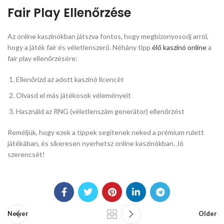
Fair Play Ellenőrzése
Az online kaszinókban játszva fontos, hogy megbizonyosodj arról,
hogy a játék fair és véletlenszerű. Néhány tipp
élő kaszinó online
a
fair play ellenőrzésére:
Ellenőrizd az adott kaszinó licencét
Olvasd el más játékosok véleményeit
Használd az RNG (véletlenszám generátor) ellenőrzést
Reméljük, hogy ezek a tippek segítenek neked a prémium rulett
játékában, és sikeresen nyerhetsz online kaszinókban. Jó
szerencsét!
Newer
Older