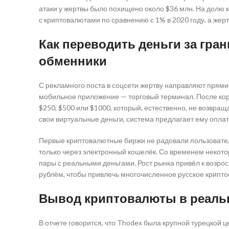
атаки у жертвы было похищено около $36 млн. На долю
с криптовалютами по сравнению с 1% в 2020 году, а жер
Как переводить деньги за гра
обменники
С рекламного поста в соцсети жертву направляют прями
мобильное приложение — торговый терминал. После кор
$250, $500 или $1000, который, естественно, не возвращ
свои виртуальные деньги, система предлагает ему опла
Первые криптовалютные биржи не радовали пользовате
только через электронный кошелёк. Со временем некото
пары с реальными деньгами. Рост рынка привёл к возро
рублём, чтобы привлечь многочисленное русское крипт
Вывод криптовалюты в реальн
В отчете говорится, что Thodex была крупной турецкой 