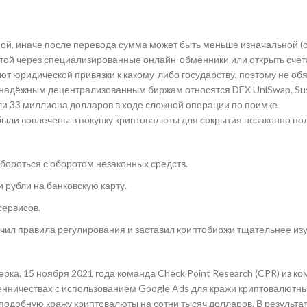
ьной, иначе после перевода сумма может быть меньше изначальной (
той через специализированные онлайн-обменники или открыть счет
т юридической привязки к какому-либо государству, поэтому не об
 надёжным децентрализованным биржам относятся DEX UniSwap, Su
ли 33 миллиона долларов в ходе сложной операции по поимке
были вовлечены в покупку криптовалюты для сокрытия незаконно п
бороться с оборотом незаконных средств.
 рубли на банковскую карту.
сервисов.
очил правила регулирования и заставил криптобиржи тщательнее из
ка. 15 ноября 2021 года команда Check Point Research (CPR) из к
енничествах с использованием Google Ads для кражи криптовалютн
одобную кражу криптовалюты на сотни тысяч долларов. В результат