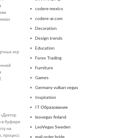
а
codere mexico
ржи
codere-ar.com
никах
Decoration
Design trends
Education
ртных игр
Forex Trading
енней
Furniture
м
Games
.
Germany vulkan vegas
Inspiration
IT Образование
 «Доктор
leovegas finland
 в буфере
LeoVegas Sweden
юту на
х, процесс
mail order bride