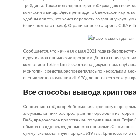
трейдинга. Также популярные криптобиржи дают возможн
комиссии и мн.др. Здесь речь идёт о банковской карте, 
удобны для тех, кто хочет перевести за границу крупную
(о них немного позже). Ограничения со стороны США и 
Сообщается, что начиная с мая 2021 года киберпреступ
и других мошеннических программ. Деньги впоследстви
компанией Tether Limite. Согласно документам, опубл
Монголии, средства распределялись по нескольким ано
специалистов компании «ШАРД», чащего всего хакеры кр
Все способы вывода криптов
Специалисты «Доктор Веб» выявили троянскую программ
злоумышленники распространяли через один из торрент-
Веб», вредоносное приложение, получившее имя Trojan.
обмена на адреса, заданные мошенниками. С помощью 
сумму, эквивалентную порядка $19 тыс. Криптовалюта н