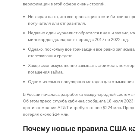
верификации в этой сфере очень строгий.
Невзирая на то, что все транзакции в сети биткоина
получателя или отправителя.
Недавно один журналист обратился к нам и заявил, что
миллиардов долларов в период с 2017 по 2022 год.
Однако, поскольку все транзакции все равно записыв
отслеживания средств.
Хакер смог искусственно завышать стоимость некотор
погашения займа.
Одним из самых популярных методов для отмывания д
В России началась разработка международной системы
Об этом пресс-служба кабмина сообщила 18 июля 2023 г
против компании AT&T и требует от нее $224 млн. Предп
потерял около $24 млн.
Почему новые правила США к