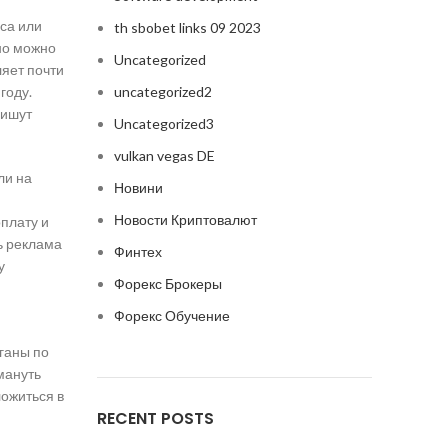
са или
th sbobet links 09 2023
но можно
Uncategorized
ляет почти
uncategorized2
году.
пишут
Uncategorized3
vulkan vegas DE
ли на
Новини
Новости Криптовалют
оплату и
ь реклама
Финтех
у
Форекс Брокеры
Форекс Обучение
ганы по
мануть
ложиться в
RECENT POSTS