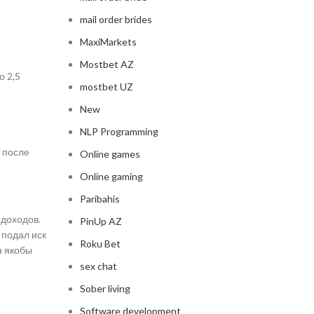
mail order brides
MaxiMarkets
Mostbet AZ
о 2,5
mostbet UZ
New
NLP Programming
ь после
Online games
Online gaming
Paribahis
доходов.
PinUp AZ
 подал иск
Roku Bet
н якобы
sex chat
Sober living
Software development