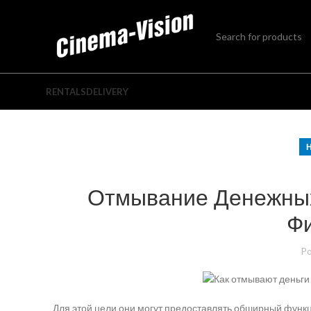
RENTALS
DELIVERY
Отмывание Денежных
Ф
Po
Для этой цели они могут предоставлять обширный функ