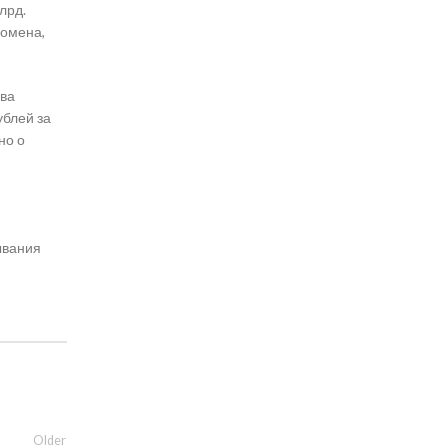
лрд.
домена,
два
ублей за
но о
ывания
Older