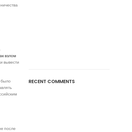
нничества
ь
ак взлом
ки вывести
RECENT COMMENTS
 было
авлять
оссийским
ре после