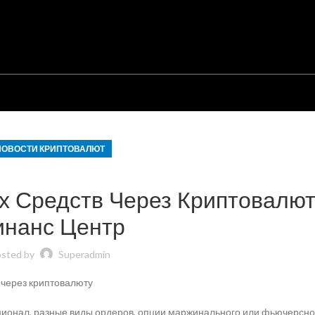
НОВОСТИ КРИПТОВАЛЮТ
 Средств Через Криптовалют
инанс Центр
sted by
Superadmin
ционал, разные виды ордеров, опции маржинального или фьючерсно