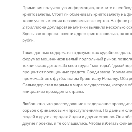
Применяя полученную информацию, помните о необходи
криптовалюты. Стоит ли обменивать криптовалюту на фи
также учесть мнения независимых экспертов. На фоне ро
2 триллиона долларов) аналитики выявили несколько осн
Здесь вас попросят ввести адрес криптокошелька, на ко
рубли.
Такие данные содержатся в документах судебного дела
форумах мошенников целый подпольный рынок, позволя
технические детали. За свои труды “менторы”, “дизайне
процент от похищенных средств. Среди звезд-“приманок
промо-сайтов с футболистом Криштиану Роналду. Оба 
Сальвадор стал первым в мире государством, которое 
инициативе президента страны.
Любопытно, что расследование и задержание проводит 
борьбе с финансовыми преступлениями. По данным след
людей в других городах Индии и других странах. Они об
другие проекты, и те соглашались. Чтобы избегать финан