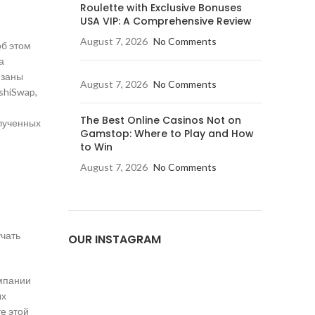
Roulette with Exclusive Bonuses
USA VIP: A Comprehensive Review
August 7, 2026
No Comments
об этом
а
язаны
August 7, 2026
No Comments
shiSwap,
The Best Online Casinos Not on
олученных
Gamstop: Where to Play and How
to Win
August 7, 2026
No Comments
учать
OUR INSTAGRAM
омпании
ых
е этой