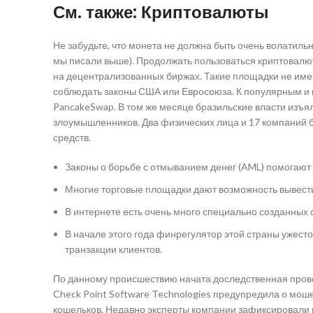
См. также: Криптовалюты
Не забудьте, что монета не должна быть очень волатил
мы писали выше). Продолжать пользоваться криптовалю
на децентрализованных биржах. Такие площадки не имею
соблюдать законы США или Евросоюза. К популярным и
PancakeSwap. В том же месяце бразильские власти изъя
злоумышленников. Два физических лица и 17 компаний 
средств.
Законы о борьбе с отмыванием денег (AML) помогают 
Многие торговые площадки дают возможность вывести
В интернете есть очень много специально созданных 
В начале этого года финрегулятор этой страны ужест
транзакции клиентов.
По данному происшествию начата доследственная провер
Check Point Software Technologies предупредила о мош
кошельков. Недавно эксперты компании зафиксировали п