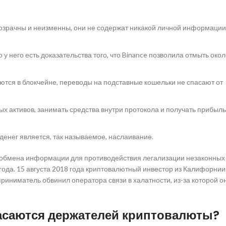
 прозрачны и неизменны, они не содержат никакой личной информации
 у него есть доказательства того, что Binance позволила отмыть окол
аются в блокчейне, переводы на подставные кошельки не спасают от
ых активов, занимать средства внутри протокола и получать прибыл
енег является, так называемое, наслаивание.
 обмена информации для противодействия легализации незаконных 
ода. 15 августа 2018 года криптовалютный инвестор из Калифорнии
риниматель обвинил оператора связи в халатности, из-за которой о
асаются держателей криптовалюты?