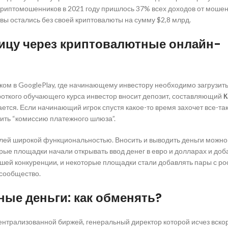
 криптомошенников в 2021 году пришлось 37% всех доходов от моше
твы остались без своей криптовалюты на сумму $2,8 млрд.
ницу через криптовалютные онлайн-
ком в GooglePlay, где начинающему инвестору необходимо загрузит
откого обучающего курса инвестор вносит депозит, составляющий
К
ается. Если начинающий игрок спустя какое-то время захочет все-та
тить “комиссию платежного шлюза”.
лей широкой функциональностью. Вносить и выводить деньги можно
рые площадки начали открывать ввод денег в евро и долларах и доб
сшей конкуренции, и некоторые площадки стали добавлять пары с р
осообщество.
ые деньги: как обменять?
централизованной биржей, генеральный директор которой исчез вско