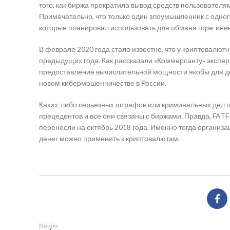
того, как биржа прекратила вывод средств пользователя
Примечательно, что только один злоумышленник с одног
которые планировал использовать для обмана горе-инве
В феврале 2020 года стало известно, что у криптовалютны
предыдущих года. Как рассказали «Коммерсанту» эксперт
предоставление вычислительной мощности якобы для доб
новом кибермошенничестве в России.
Каких-либо серьезных штрафов или криминальных дел пра
прецедентов и все они связаны с биржами. Правда, FATF
перенесли на октябрь 2018 года. Именно тогда организ
денег можно применить к криптовалютам.
Newer