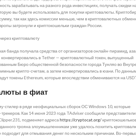
ость зарабатывать на разного рода инвестициях, получать скидки н
которую вы будете использовать для покупки криптовалюты. Криптоби
 сумму, так как здесь комиссии меньше, чем в криптовалютных обмен
Европы затронули и криптокошельки граждан России.
ная банда получала средства от организаторов онлайн-пирамид, аза
и конвертировались в Tether — криптовалютный токен, выпущенный
икованным Бюро общественной безопасности города Тунляо во Внутр
нимным крипто-счетам, а затем конвертировались в юани. По данны
адут токены Ethereum, которые впоследствии обмениваются на USDT
алюты в фиат
у-стилер в ряде неофициальных сборок ОС Windows 10, которые
трекеров. Как 14 июня 2023 года TAdviser сообщили представители
Clipper.231, подменяет адреса
https://cryptocat.org/
криптокошельков
данного трояна злоумышленникам уже удалось похитить криптовал
е подходит для отмывания денег по нескольким причинам. Во-первы