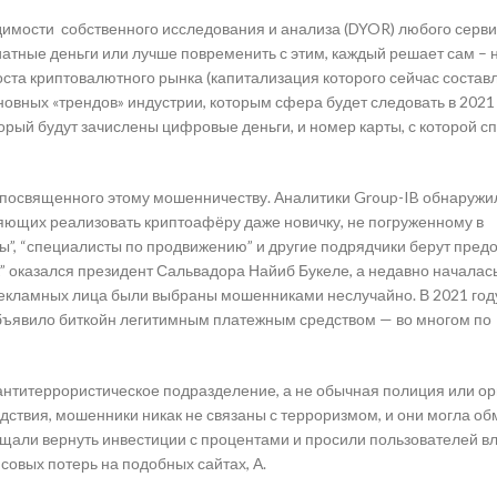
мости собственного исследования и анализа (DYOR) любого серви
атные деньги или лучше повременить с этим, каждый решает сам – 
ста криптовалютного рынка (капитализация которого сейчас состав
овных «трендов» индустрии, которым сфера будет следовать в 2021 
торый будут зачислены цифровые деньги, и номер карты, с которой с
, посвященного этому мошенничеству. Аналитики Group-IB обнаружи
ющих реализовать криптоафёру даже новичку, не погруженному в
ры”, “специалисты по продвижению” и другие подрядчики берут пред
” оказался президент Сальвадора Найиб Букеле, а недавно началас
рекламных лица были выбраны мошенниками неслучайно. В 2021 год
объявило биткойн легитимным платежным средством — во многом по
антитеррористическое подразделение, а не обычная полиция или ор
ствия, мошенники никак не связаны с терроризмом, и они могла об
ещали вернуть инвестиции с процентами и просили пользователей в
совых потерь на подобных сайтах, А.