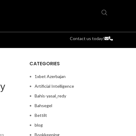
Contact us today!
CATEGORIES
1xbet Azerbajan
у
Artificial Intelligence
Bahis-yasal_redy
Bahsegel
Bettilt
blog
Bookkeeping
го