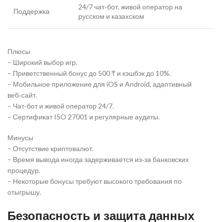
24/7 чат‑бот, живой оператор на
Поддержка
русском и казахском
Плюсы
– Широкий выбор игр.
– Приветственный бонус до 500 ₸ и кэшбэк до 10%.
– Мобильное приложение для iOS и Android, адаптивный
веб‑сайт.
– Чат‑бот и живой оператор 24/7.
– Сертификат ISO 27001 и регулярные аудиты.
Минусы
– Отсутствие криптовалют.
– Время вывода иногда задерживается из‑за банковских
процедур.
– Некоторые бонусы требуют высокого требования по
отыгрышу.
Безопасность и защита данных