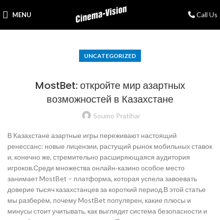
Call Us
MENU
UNCATEGORIZED
MostBet: откройте мир азартных
возможностей в Казахстане
Soumo Pratihar
В Казахстане азартные игры переживают настоящий
ренессанс: новые лицензии, растущий рынок мобильных ставок
и, конечно же, стремительно расширяющаяся аудитория
игроков.Среди множества онлайн‑казино особое место
занимает MostBet – платформа, которая успела завоевать
доверие тысяч казахстанцев за короткий период.В этой статье
мы разберём, почему MostBet
популярен, какие плюсы и
минусы стоит учитывать, как выглядит система безопасности и