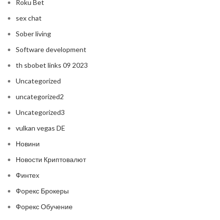
Roku Bet
sex chat
Sober living
Software development
th sbobet links 09 2023
Uncategorized
uncategorized2
Uncategorized3
vulkan vegas DE
Новини
Новости Криптовалют
Финтех
Форекс Брокеры
Форекс Обучение