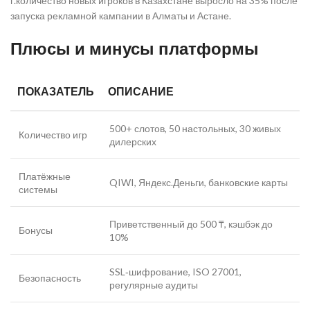
г.количество новых игроков в Казахстане выросло на 35% после
запуска рекламной кампании в Алматы и Астане.
Плюсы и минусы платформы
ПОКАЗАТЕЛЬ
ОПИСАНИЕ
500+ слотов, 50 настольных, 30 живых
Количество игр
дилерских
Платёжные
QIWI, Яндекс.Деньги, банковские карты
системы
Приветственный до 500 ₸, кэшбэк до
Бонусы
10%
SSL‑шифрование, ISO 27001,
Безопасность
регулярные аудиты