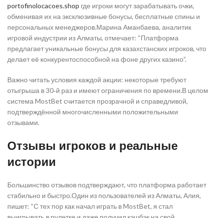
portofinolocacoes.shop
где игроки могут зарабатывать очки,
обменивая их на эксклюзивные бонусы, бесплатные спины и
персональных менеджеров.Марина Аманбаева, аналитик
игровой индустрии из Алматы, отмечает: “Платформа
предлагает уникальные бонусы для казахстанских игроков, что
делает её конкурентоспособной на фоне других казино”.
Важно читать условия каждой акции: некоторые требуют
отыгрыша в 30‑й раз и имеют ограничения по времени.В целом
система MostBet считается прозрачной и справедливой,
подтверждённой многочисленными положительными
отзывами.
Отзывы игроков и реальные
истории
Большинство отзывов подтверждают, что платформа работает
стабильно и быстро.Один из пользователей из Алматы, Алия,
пишет: “С тех пор как начал играть в MostBet, я стал
выигрывать в рулетке и даже получил кэшбэк на свой