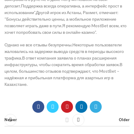
депозит.Поддержка всегда оперативна, а интерфейс прост в
использовании”.Другой игрок из Астаны, Рахмет, отмечает:
“Бонусы действительно ценны, а мобильное приложение
позволяет играть даже в пути.Я рекомендую MostBet всем, кто
хочет попробовать свои силы в онлайн‑казино”.
Однако не все отзывы безупречны.Некоторые пользователи
жаловались на задержки вывода средств в периоды высокого
трафика.В ответ компания заявила о планах расширения
инфраструктуры, чтобы сократить время обработки заявок.В
целом, большинство отзывов подтверждают, что MostBet –
надёжная и прибыльная платформа для азартных игр в
Казахстане.
Newer
Older