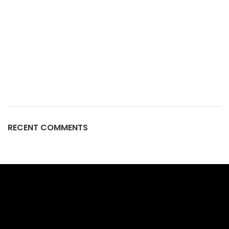
RECENT COMMENTS