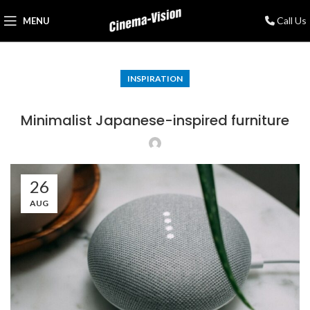
Call Us
MENU
INSPIRATION
Minimalist Japanese-inspired furniture
26
AUG