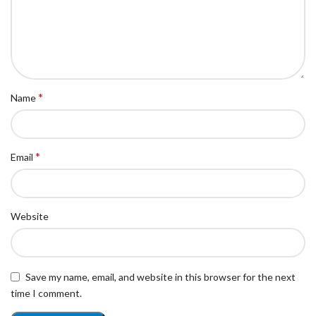
*
Name
*
Email
Website
Save my name, email, and website in this browser for the next
time I comment.