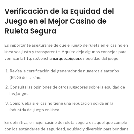
Verificación de la Equidad del
Juego en el Mejor Casino de
Ruleta Segura
Es importante asegurarse de que el juego de ruleta en el casino en
línea sea justo y transparente. Aquí te dejo algunos consejos para
verificar la
https://conchamarquezpiquer.es
equidad del juego:
Revisa la certificación del generador de números aleatorios
(RNG) del casino.
Consulta las opiniones de otros jugadores sobre la equidad de
los juegos.
Comprueba si el casino tiene una reputación sólida en la
industria del juego en línea.
En definitiva, el mejor casino de ruleta segura es aquel que cumple
con los estándares de seguridad, equidad y diversión para brindar a