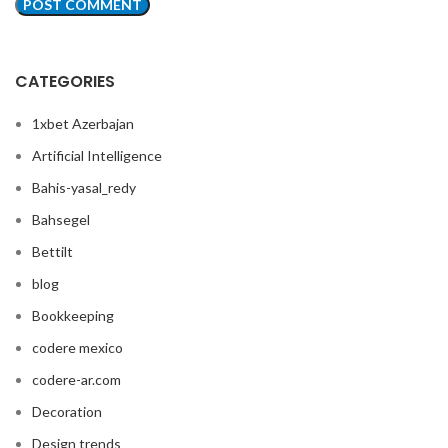
CATEGORIES
1xbet Azerbajan
Artificial Intelligence
Bahis-yasal_redy
Bahsegel
Bettilt
blog
Bookkeeping
codere mexico
codere-ar.com
Decoration
Design trends