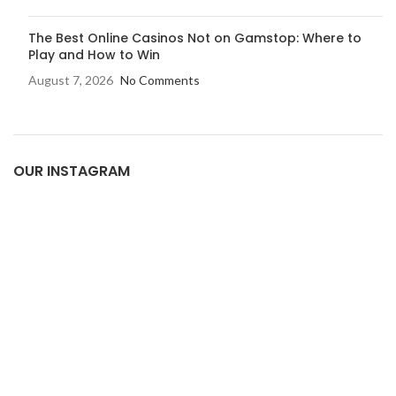
The Best Online Casinos Not on Gamstop: Where to
Play and How to Win
August 7, 2026
No Comments
OUR INSTAGRAM