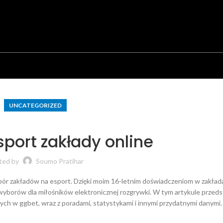
UNCATEGORIZED
port zakłady online
ted by
Soumo Pratihar
ór zakładów na esport. Dzięki moim 16-letnim doświadczeniom w zakłada
 wyborów dla miłośników elektronicznej rozgrywki. W tym artykule przed
ch w ggbet, wraz z poradami,
statystykami i innymi przydatnymi danymi.