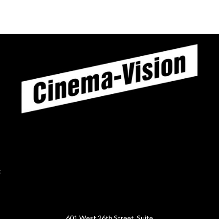
:
601 West 26th Street, Suite