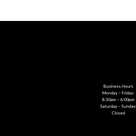
Business Hours
Monday – Friday:
8:30am – 6:00pm
Saturday – Sunday
Closed