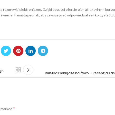
rozgrywki elektroniczne. Dzięki bogatej ofercie gier, atrakcyjnym kurso
świecie. Pamiętaj jednak, aby zawsze grać odpowiedzialnie i korzystać 
igh
Ruletka Pieniądze na Żywo – Recenzja Kas
*
e marked