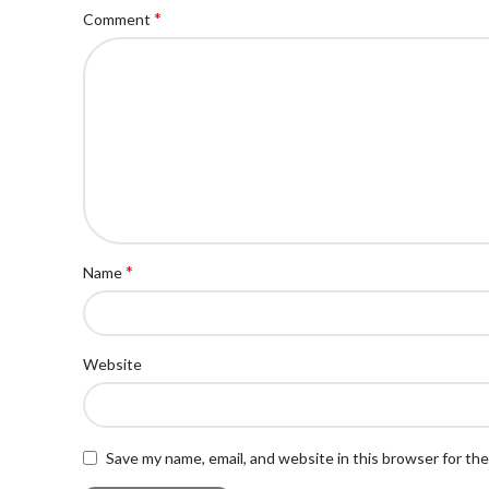
*
Comment
*
Name
Website
Save my name, email, and website in this browser for th