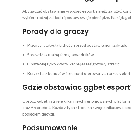
Aby zacząć obstawianie w ggbet esport, należy założyć konto
wybierz rodzaj zakładu i postaw swoje pieniądze. Pamiętaj, 
Porady dla graczy
Przejrzyj statystyki drużyn przed postawieniem zakładu
Sprawdź aktualną formę zawodników
Obstawiaj tylko kwoty, które jesteś gotowy stracić
Korzystaj z bonusów i promocji oferowanych przez ggbet
Gdzie obstawiać ggbet esport
Oprócz ggbet, istnieje kilka innych renomowanych platform o
oraz Arcanebet. Każda z tych stron ma swoje unikatowe ce
podjęciem decyzji.
Podsumowanie