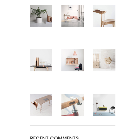
RECENT COMMENTS