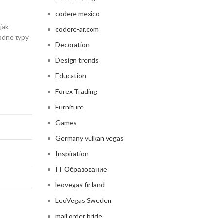
codere mexico
jak
codere-ar.com
rodne typy
Decoration
Design trends
Education
Forex Trading
Furniture
Games
Germany vulkan vegas
Inspiration
IT Образование
leovegas finland
LeoVegas Sweden
mail order bride