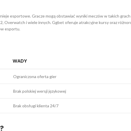
turnieje esportowe. Gracze mogą obstawiać wyniki meczów w takich grach 
2, Overwatch i wiele innych. Ggbet oferuje atrakcyjne kursy oraz różno
ów esportu.
WADY
Ograniczona oferta gier
Brak polskiej wersji językowej
Brak obsługi klienta 24/7
?