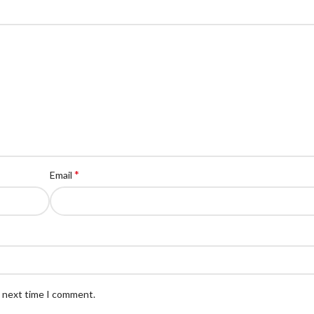
*
Email
e next time I comment.