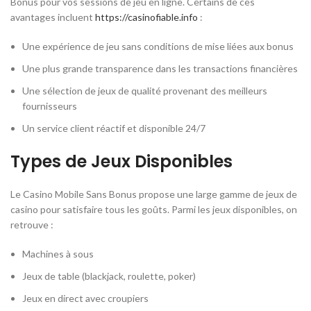
Bonus pour vos sessions de jeu en ligne. Certains de ces
avantages incluent
https://casinofiable.info
:
Une expérience de jeu sans conditions de mise liées aux bonus
Une plus grande transparence dans les transactions financières
Une sélection de jeux de qualité provenant des meilleurs
fournisseurs
Un service client réactif et disponible 24/7
Types de Jeux Disponibles
Le Casino Mobile Sans Bonus propose une large gamme de jeux de
casino pour satisfaire tous les goûts. Parmi les jeux disponibles, on
retrouve :
Machines à sous
Jeux de table (blackjack, roulette, poker)
Jeux en direct avec croupiers