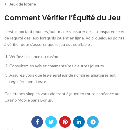
Jeux de loterie
Comment Vérifier l’Équité du Jeu
Il est important pour les joueurs de s’assurer de la transparence et
de l’équité des jeux lorsqu’ils jouent en ligne. Voici quelques points
à vérifier pour s’assurer que le jeu est équitable :
Vérifiez la licence du casino
Consultez les avis et commentaires d’autres joueurs
Assurez-vous que le générateur de nombres aléatoires est
régulièrement testé
Ces étapes simples vous aideront à jouer en toute confiance au
Casino Mobile Sans Bonus.