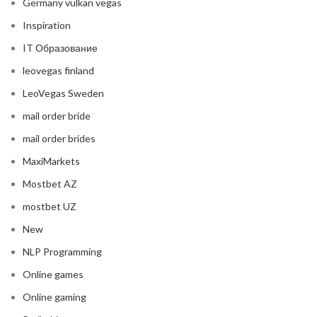
Germany vulkan vegas
Inspiration
IT Образование
leovegas finland
LeoVegas Sweden
mail order bride
mail order brides
MaxiMarkets
Mostbet AZ
mostbet UZ
New
NLP Programming
Online games
Online gaming