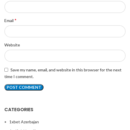
*
Email
Website
Save my name, email, and website in this browser for the next
time I comment.
CATEGORIES
1xbet Azerbajan