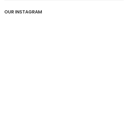
OUR INSTAGRAM