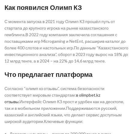
Как появился Олимп КЗ
С момента запуска в 2021 году Олимп КЗ прошёл путь от
стартапа до крупного игрока на рынке казахстанского
гемблинга.В 2022 году компания заключила соглашения с
поставщиками игр Microgaming и NetEnt, расширив каталог до
более 400 слотов и настольных игр.По данным “Казахстанского
инвестиционного анализа”, оборот в 2023 году вырос на 18% до
12 млрд тенге, а в 2024 – на 22% до 14,6 млрд тенге.
Что предлагает платформа
Согласно “олимп кз отзывы”, система безопасности
соответствует мировым стандартам:
в olimpbet.kz
отзывы
.Интерфейс Олимп КЗ прост и удобен как на десктопе,
так и в мобильном приложении.Поддерживаются русский,
казахский и английский языки, что делает сервис доступным
широкой аудитории.Ключевые функции:
Депозиты и выводы – лимит до 200 000 тенге в сутки,