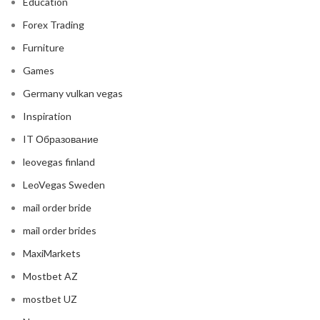
Education
Forex Trading
Furniture
Games
Germany vulkan vegas
Inspiration
IT Образование
leovegas finland
LeoVegas Sweden
mail order bride
mail order brides
MaxiMarkets
Mostbet AZ
mostbet UZ