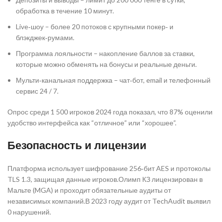
обработка в течение 10 минут.
Live‑шоу – более 20 потоков с крупными покер‑ и
блэкджек‑румами.
Программа лояльности – накопление баллов за ставки,
которые можно обменять на бонусы и реальные деньги.
Мульти‑канальная поддержка – чат‑бот, email и телефонный
сервис 24 / 7.
Опрос среди 1 500 игроков 2024 года показал, что 87% оценили
удобство интерфейса как “отличное” или “хорошее”.
Безопасность и лицензии
Платформа использует шифрование 256‑бит AES и протоколы
TLS 1.3, защищая данные игроков.Олимп КЗ лицензирован в
Мальте (MGA) и проходит обязательные аудиты от
независимых компаний.В 2023 году аудит от TechAudit выявил
0 нарушений.