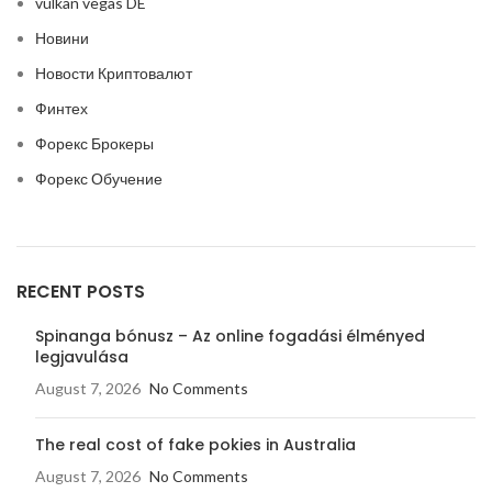
vulkan vegas DE
Новини
Новости Криптовалют
Финтех
Форекс Брокеры
Форекс Обучение
RECENT POSTS
Spinanga bónusz – Az online fogadási élményed
legjavulása
August 7, 2026
No Comments
The real cost of fake pokies in Australia
August 7, 2026
No Comments