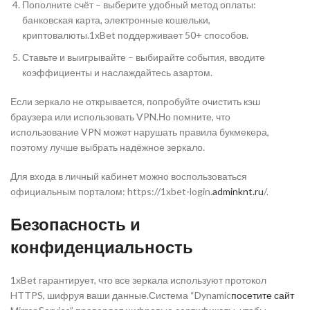
Пополните счёт – выберите удобный метод оплаты:
банковская карта, электронные кошельки,
криптовалюты.1xBet поддерживает 50+ способов.
Ставьте и выигрывайте – выбирайте события, вводите
коэффициенты и наслаждайтесь азартом.
Если зеркало не открывается, попробуйте очистить кэш
браузера или использовать VPN.Но помните, что
использование VPN может нарушать правила букмекера,
поэтому лучше выбрать надёжное зеркало.
Для входа в личный кабинет можно воспользоваться
официальным порталом: https://1xbet-login.
adminknt.ru
/.
Безопасность и
конфиденциальность
1xBet гарантирует, что все зеркала используют протокол
HTTPS, шифруя ваши данные.Система “Dynamic
посетите сайт