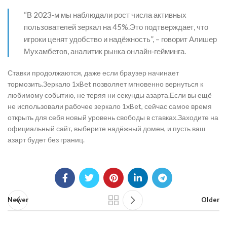
“В 2023‑м мы наблюдали рост числа активных
пользователей зеркал на 45%.Это подтверждает, что
игроки ценят удобство и надёжность”, – говорит Алишер
Мухамбетов, аналитик рынка онлайн‑гейминга.
Ставки продолжаются, даже если браузер начинает
тормозить.Зеркало 1xBet позволяет мгновенно вернуться к
любимому событию, не теряя ни секунды азарта.Если вы ещё
не использовали рабочее зеркало 1xBet, сейчас самое время
открыть для себя новый уровень свободы в ставках.Заходите на
официальный сайт, выберите надёжный домен, и пусть ваш
азарт будет без границ.
Newer
Older