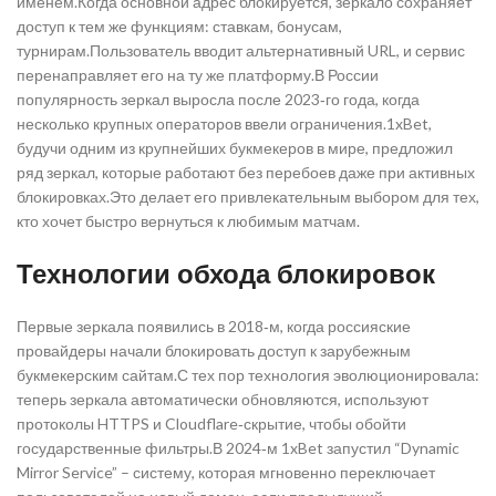
именем.Когда основной адрес блокируется, зеркало сохраняет
доступ к тем же функциям: ставкам, бонусам,
турнирам.Пользователь вводит альтернативный URL, и сервис
перенаправляет его на ту же платформу.В России
популярность зеркал выросла после 2023‑го года, когда
несколько крупных операторов ввели ограничения.1xBet,
будучи одним из крупнейших букмекеров в мире, предложил
ряд зеркал, которые работают без перебоев даже при активных
блокировках.Это делает его привлекательным выбором для тех,
кто хочет быстро вернуться к любимым матчам.
Технологии обхода блокировок
Первые зеркала появились в 2018‑м, когда россияские
провайдеры начали блокировать доступ к зарубежным
букмекерским сайтам.С тех пор технология эволюционировала:
теперь зеркала автоматически обновляются, используют
протоколы HTTPS и Cloudflare‑скрытие, чтобы обойти
государственные фильтры.В 2024‑м 1xBet запустил “Dynamic
Mirror Service” – систему, которая мгновенно переключает