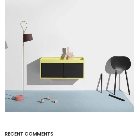
RECENT COMMENTS