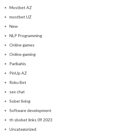
Mostbet AZ
mostbet UZ
New
NLP Programming
Online games
Online gaming
Paribahis
PinUp AZ
Roku Bet
sex chat
Sober living
Software development
th sbobet links 09 2023
Uncategorized