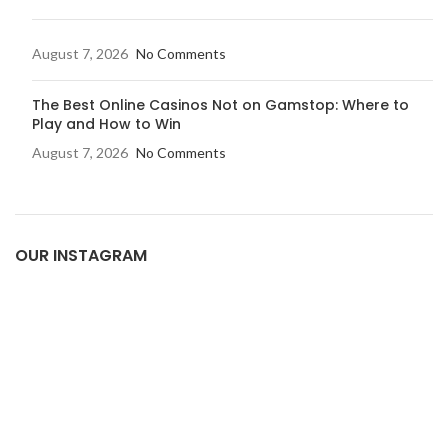
August 7, 2026
No Comments
The Best Online Casinos Not on Gamstop: Where to
Play and How to Win
August 7, 2026
No Comments
OUR INSTAGRAM