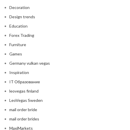
Decoration
Design trends
Education
Forex Trading
Furniture
Games
Germany vulkan vegas
Inspiration
IT Образование
leovegas finland
LeoVegas Sweden
mail order bride
mail order brides
MaxiMarkets