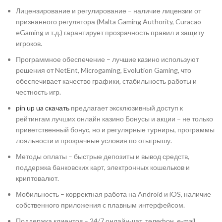
Лицензирование и регулирование – наличие лицензии от
признанного регулятора (Malta Gaming Authority, Curacao
eGaming и т.д.) гарантирует прозрачность правил и защиту
игроков.
Программное обеспечение – лучшие казино используют
решения от NetEnt, Microgaming, Evolution Gaming, что
обеспечивает качество графики, стабильность работы и
честность игр.
pin up ua скачать
предлагает эксклюзивный доступ к
рейтингам лучших онлайн казино Бонусы и акции – не только
приветственный бонус, но и регулярные турниры, программы
лояльности и прозрачные условия по отыгрышу.
Методы оплаты – быстрые депозиты и вывод средств,
поддержка банковских карт, электронных кошельков и
криптовалют.
Мобильность – корректная работа на Android и iOS, наличие
собственного приложения с плавным интерфейсом.
Поддержка клиентов – 24/7 онлайн‑чат, телефон, e‑mail.