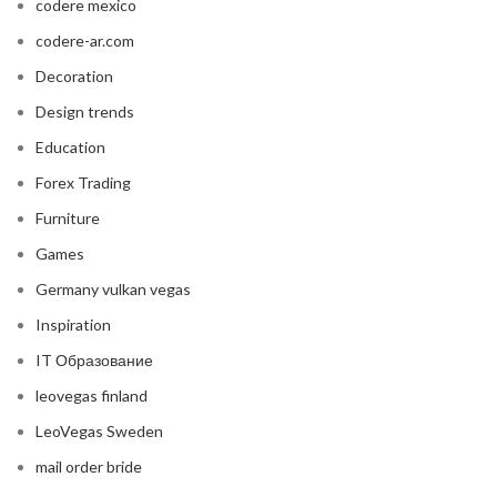
codere mexico
codere-ar.com
Decoration
Design trends
Education
Forex Trading
Furniture
Games
Germany vulkan vegas
Inspiration
IT Образование
leovegas finland
LeoVegas Sweden
mail order bride