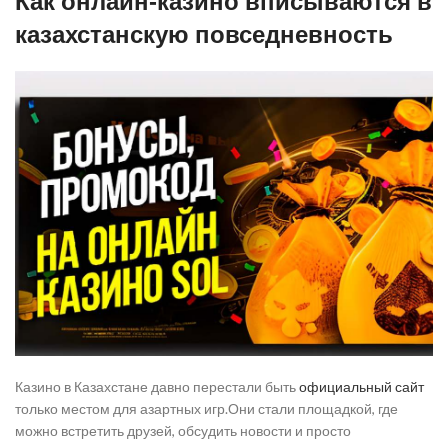
Как онлайн‑казино вписываются в
казахстанскую повседневность
Казино в Казахстане давно перестали быть
официальный сайт
только местом для азартных игр.Они стали площадкой, где
можно встретить друзей, обсудить новости и просто