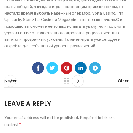
стать победой, а каждая игра – настоящим приключением, то
настало время выбрать надёжный оператор. Volta Casino, Pin
Up, Lucky Star, Star Casino и MegaSpin – это только начало.С их
помощью вы сможете не только испытать удачу, но и получить
удовольствие от качественного игрового процесса, честных
выплат и прозрачных условий.Начните играть уже сегодня и
откройте для себя новый уровень развлечений.
Newer
Older
LEAVE A REPLY
Your email address will not be published.
Required fields are
*
marked