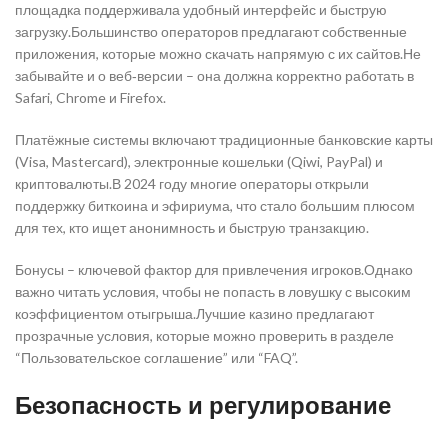
площадка поддерживала удобный интерфейс и быструю
загрузку.Большинство операторов предлагают собственные
приложения, которые можно скачать напрямую с их сайтов.Не
забывайте и о веб‑версии – она должна корректно работать в
Safari, Chrome и Firefox.
Платёжные системы включают традиционные банковские карты
(Visa, Mastercard), электронные кошельки (Qiwi, PayPal) и
криптовалюты.В 2024 году многие операторы открыли
поддержку биткоина и эфириума, что стало большим плюсом
для тех, кто ищет анонимность и быструю транзакцию.
Бонусы – ключевой фактор для привлечения игроков.Однако
важно читать условия, чтобы не попасть в ловушку с высоким
коэффициентом отыгрыша.Лучшие казино предлагают
прозрачные условия, которые можно проверить в разделе
“Пользовательское соглашение” или “FAQ”.
Безопасность и регулирование