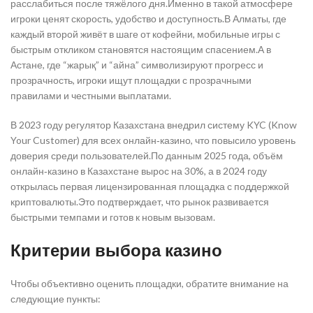
расслабиться после тяжёлого дня.Именно в такой атмосфере
игроки ценят скорость, удобство и доступность.В Алматы, где
каждый второй живёт в шаге от кофейни, мобильные игры с
быстрым откликом становятся настоящим спасением.А в
Астане, где “жарық” и “айна” символизируют прогресс и
прозрачность, игроки ищут площадки с прозрачными
правилами и честными выплатами.
В 2023 году регулятор Казахстана внедрил систему KYC (Know
Your Customer) для всех онлайн‑казино, что повысило уровень
доверия среди пользователей.По данным 2025 года, объём
онлайн‑казино в Казахстане вырос на 30%, а в 2024 году
открылась первая лицензированная площадка с поддержкой
криптовалюты.Это подтверждает, что рынок развивается
быстрыми темпами и готов к новым вызовам.
Критерии выбора казино
Чтобы объективно оценить площадки, обратите внимание на
следующие пункты: