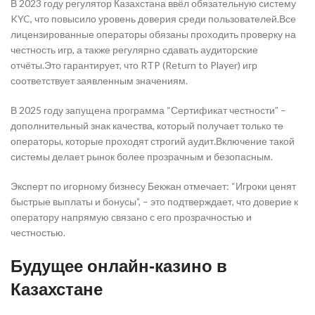
В 2023 году регулятор Казахстана ввёл обязательную систему
KYC, что повысило уровень доверия среди пользователей.Все
лицензированные операторы обязаны проходить проверку на
честность игр, а также регулярно сдавать аудиторские
отчёты.Это гарантирует, что RTP (Return to Player) игр
соответствует заявленным значениям.
В 2025 году запущена программа “Сертификат честности” –
дополнительный знак качества, который получает только те
операторы, которые проходят строгий аудит.Включение такой
системы делает рынок более прозрачным и безопасным.
Эксперт по игорному бизнесу Бекжан отмечает: “Игроки ценят
быстрые выплаты и бонусы”, – это подтверждает, что доверие к
оператору напрямую связано с его прозрачностью и
честностью.
Будущее онлайн‑казино в
Казахстане